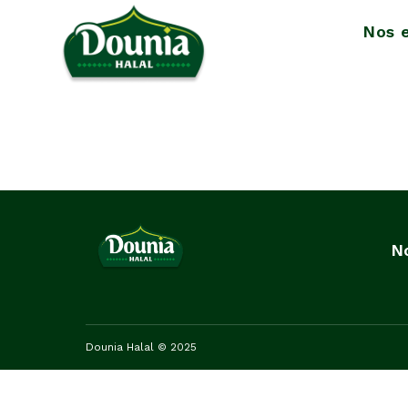
Nos 
N
Dounia Halal © 2025