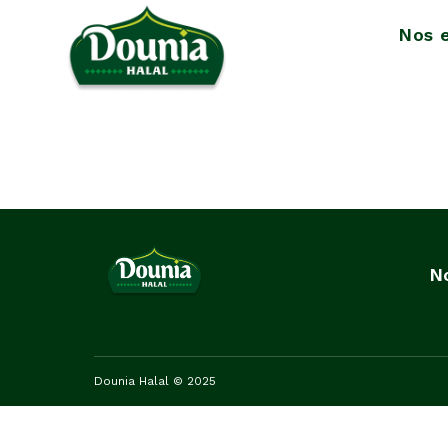
Nos 
N
Dounia Halal © 2025